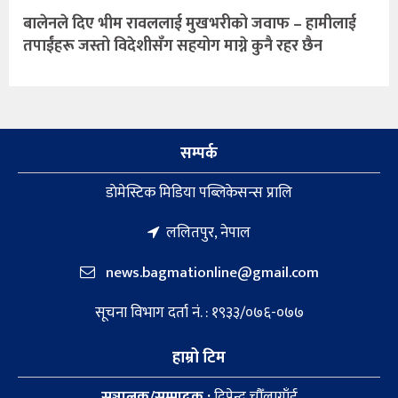
बालेनले दिए भीम रावललाई मुखभरीको जवाफ – हामीलाई
तपाईंहरू जस्तो विदेशीसँग सहयोग माग्ने कुनै रहर छैन
सम्पर्क
डाेमेस्टिक मिडिया पब्लिकेसन्स प्रालि
ललितपुर, नेपाल
news.bagmationline@gmail.com
सूचना विभाग दर्ता नं. : १९३३/०७६-०७७
हाम्रो टिम
सञ्चालक/सम्पादक :
दिपेन्द्र चौँलागाँई