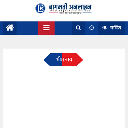
चर्चित
भीम राव