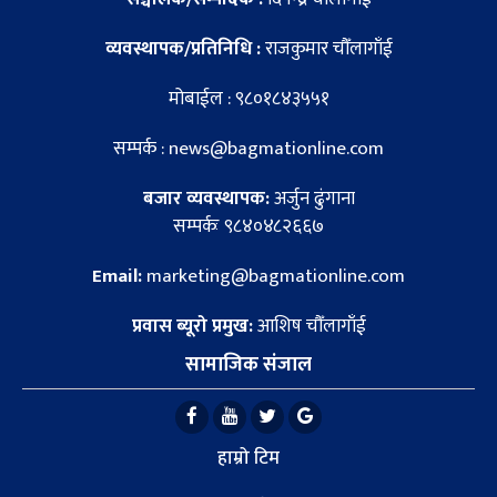
व्यवस्थापक/प्रतिनिधि :
राजकुमार चौँलागाँई
मोबाईल : ९८०१८४३५५१
सम्पर्क : news@bagmationline.com
बजार व्यवस्थापक:
अर्जुन ढुंगाना
सम्पर्कः ९८४०४८२६६७
Email:
marketing@bagmationline.com
प्रवास ब्यूरो प्रमुख:
आशिष चौँलागाँई
सामाजिक संजाल
हाम्रो टिम