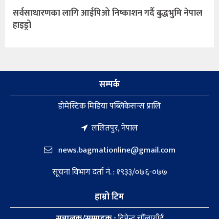
सर्वसाधारणका लागि आईपिओ निष्काशन गर्दै बुद्धभुमि नेपाल
हाइड्रो
सम्पर्क
डाेमेस्टिक मिडिया पब्लिकेसन्स प्रालि
ललितपुर, नेपाल
news.bagmationline@gmail.com
सूचना विभाग दर्ता नं. : १९३३/०७६-०७७
हाम्रो टिम
सञ्चालक/सम्पादक :
दिपेन्द्र चौँलागाँई