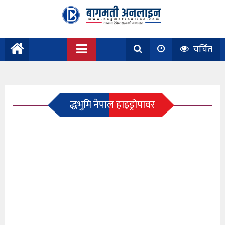
चर्चित
द्धभुमि नेपाल हाइड्रोपावर