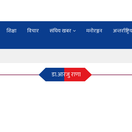
शिक्षा
विचार
संघिय खबर
मनोरञ्जन
अन्तर्राष्ट्रि
डा.आरजु राणा