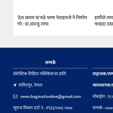
‘देश खत्तम छ’भन्ने भाष्य नेताहरुले नै निर्माण
हामीले तमास
गरे : डा.आरजु राणा
फाइदा उठा
सम्पर्क
डाेमेस्टिक मिडिया पब्लिकेसन्स प्रालि
सञ्चालक/सम्
ललितपुर, नेपाल
व्यवस्थापक/प
news.bagmationline@gmail.com
मोबाईल : ९
सूचना विभाग दर्ता नं. : १९३३/०७६-०७७
सम्पर्क : 