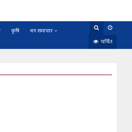
य
कृषि
थप समाचार
चर्चित