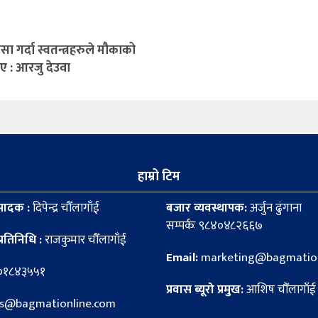
ा गर्दा स्वतन्त्रहरुले मौकाको
ए : आरजु देउवा
हाम्रो टिम
पादक :
दिपेन्द्र चौँलागाँई
बजार व्यवस्थापक:
अर्जुन ढुंगाना
सम्पर्कः ९८४०४८२६६७
्रतिनिधि :
राजकुमार चौँलागाँई
Email:
marketing@bagmation
८०१८४३५५१
प्रवास ब्यूरो प्रमुख:
आशिष चौँलागाँई
news@bagmationline.com