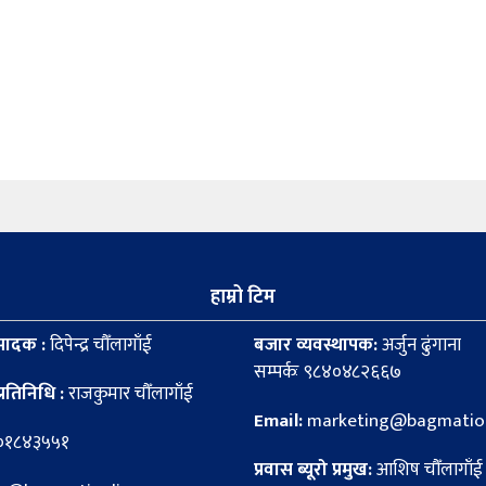
हाम्रो टिम
पादक :
दिपेन्द्र चौँलागाँई
बजार व्यवस्थापक:
अर्जुन ढुंगाना
सम्पर्कः ९८४०४८२६६७
्रतिनिधि :
राजकुमार चौँलागाँई
Email:
marketing@bagmation
८०१८४३५५१
प्रवास ब्यूरो प्रमुख:
आशिष चौँलागाँई