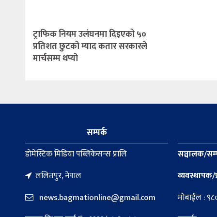
ट्राफिक नियम उलंघनमा दिइएको ५०
प्रतिशत छुटको म्याद कतार सरकारले
मार्चसम्म थप्यो
सम्पर्क
डाेमेस्टिक मिडिया पब्लिकेसन्स प्रालि
सञ्चालक/सम्
ललितपुर, नेपाल
व्यवस्थापक/प
news.bagmationline@gmail.com
मोबाईल : ९