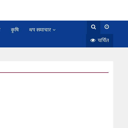
य
कृषि
थप समाचार
चर्चित