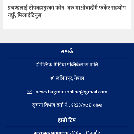
प्रचण्डलाई टोपबहादुरकाे फोन- बरु माओवादीमै फर्केर सहयोग
गर्छु, मिलाईदिनुस्
सम्पर्क
डाेमेस्टिक मिडिया पब्लिकेसन्स प्रालि
ललितपुर, नेपाल
news.bagmationline@gmail.com
सूचना विभाग दर्ता नं. : १९३३/०७६-०७७
हाम्रो टिम
सञ्चालक/सम्पादक :
दिपेन्द्र चौँलागाँई