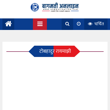
चर्चित
टोबहादुर रायमाझी