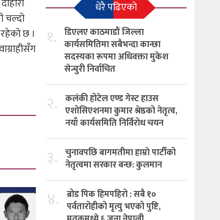
 दोहोरो
धेरै पढिएको
ी चल्दो
१.
डिएलए काठमाडौं जिल्ला
 रहेको छ ।
कार्यसमितिमा सबैभन्दा कान्छा
ाग्राहीसँग
सदस्यका रूपमा अधिवक्ता मुकेश
सेन्चुरी निर्वाचित
२.
कलंकी होटेल एण्ड गेस्ट हाउस
एशोसिएशनमा कुमार श्रेष्ठको नेतृत्व,
नयाँ कार्यसमिति निर्विरोध चयन
३.
चुनावपछि बागमतीमा हाम्राे पार्टीको
नेतृत्वमा सरकार बन्छ: कुलमान
४.
ब्रोड पिक हिमपहिरो : सबै १०
पर्वतारोहीको मृत्यु भएको पुष्टि,
मृतकमध्ये ६ जना नेपाली