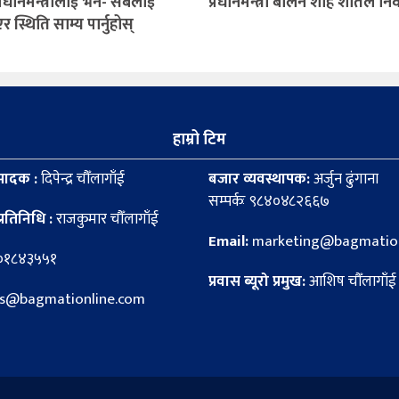
 प्रधानमन्त्रीलाई भने- सबैलाई
प्रधानमन्त्री बालेन शाह शीतल न
स्थिति साम्य पार्नुहोस्
हाम्रो टिम
पादक :
दिपेन्द्र चौँलागाँई
बजार व्यवस्थापक:
अर्जुन ढुंगाना
सम्पर्कः ९८४०४८२६६७
्रतिनिधि :
राजकुमार चौँलागाँई
Email:
marketing@bagmation
८०१८४३५५१
प्रवास ब्यूरो प्रमुख:
आशिष चौँलागाँई
news@bagmationline.com