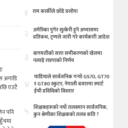
१
राम कार्कीले छोडे प्रलोपा
अमेरिका पुगेर सुत्केरी हुने अभ्यासमा
२
प्रतिबन्ध, ट्रम्पले जारी गरे कार्यकारी आदेश
बागमतीको सत्ता समीकरणको खेलमा
३
नलाग्ने राप्रपाको निर्णय
ोङ
याडियाले सार्वजनिक गर्‍यो GS70, GT70
यस अगाडि
४
र GT80 स्कुटर, नेपाली बजारमा स्मार्ट
पछि एउटै
ईभी प्रविधिको विस्तार
शिक्षकहरूको नयाँ तलबमान सार्वजनिक,
५
लिन पनि
कुन श्रेणीका शिक्षकको तलब कति ?
हुँचमा