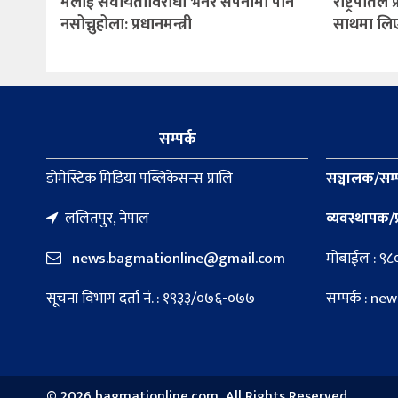
मलाई संघीयताविरोधी भनेर सपनामा पनि
राष्ट्रपतिले
नसोच्नुहोला: प्रधानमन्त्री
साथमा लिएर 
सम्पर्क
डाेमेस्टिक मिडिया पब्लिकेसन्स प्रालि
सञ्चालक/सम्
ललितपुर, नेपाल
व्यवस्थापक/प
news.bagmationline@gmail.com
मोबाईल : ९
सूचना विभाग दर्ता नं. : १९३३/०७६-०७७
सम्पर्क : 
©
2026 bagmationline.com, All Rights Reserved.