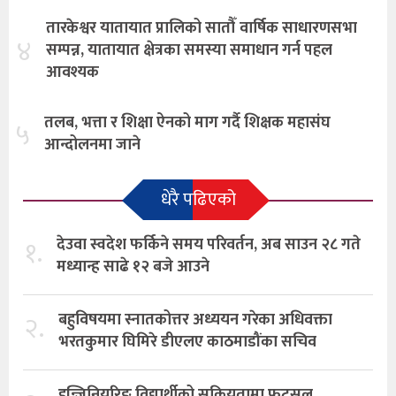
तारकेश्वर यातायात प्रालिको सातौँ वार्षिक साधारणसभा
४
सम्पन्न, यातायात क्षेत्रका समस्या समाधान गर्न पहल
आवश्यक
तलब, भत्ता र शिक्षा ऐनको माग गर्दै शिक्षक महासंघ
५
आन्दोलनमा जाने
धेरै पढिएको
१.
देउवा स्वदेश फर्किने समय परिवर्तन, अब साउन २८ गते
मध्यान्ह साढे १२ बजे आउने
२.
बहुविषयमा स्नातकोत्तर अध्ययन गरेका अधिवक्ता
भरतकुमार घिमिरे डीएलए काठमाडौंका सचिव
इन्जिनियरिङ विद्यार्थीको सक्रियतामा फुटसल