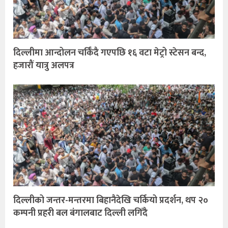
दिल्लीमा आन्दोलन चर्किँदै गएपछि १६ वटा मेट्रो स्टेसन बन्द,
हजारौं यात्रु अलपत्र
दिल्लीको जन्तर-मन्तरमा बिहानैदेखि चर्कियो प्रदर्शन, थप २०
कम्पनी प्रहरी बल बंगालबाट दिल्ली लगिँदै