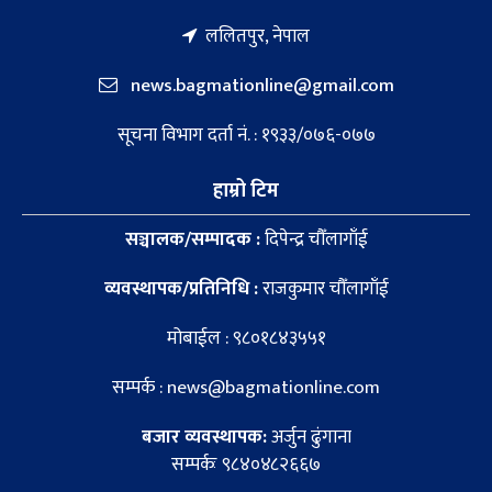
ललितपुर, नेपाल
news.bagmationline@gmail.com
सूचना विभाग दर्ता नं. : १९३३/०७६-०७७
हाम्रो टिम
सञ्चालक/सम्पादक :
दिपेन्द्र चौँलागाँई
व्यवस्थापक/प्रतिनिधि :
राजकुमार चौँलागाँई
मोबाईल : ९८०१८४३५५१
सम्पर्क : news@bagmationline.com
बजार व्यवस्थापक:
अर्जुन ढुंगाना
सम्पर्कः ९८४०४८२६६७