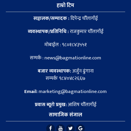
हाम्रो टिम
सञ्चालक/सम्पादक :
दिपेन्द्र चौँलागाँई
व्यवस्थापक/प्रतिनिधि :
राजकुमार चौँलागाँई
मोबाईल : ९८०१८४३५५१
सम्पर्क : news@bagmationline.com
बजार व्यवस्थापक:
अर्जुन ढुंगाना
सम्पर्कः ९८४०४८२६६७
Email:
marketing@bagmationline.com
प्रवास ब्यूरो प्रमुख:
आशिष चौँलागाँई
सामाजिक संजाल