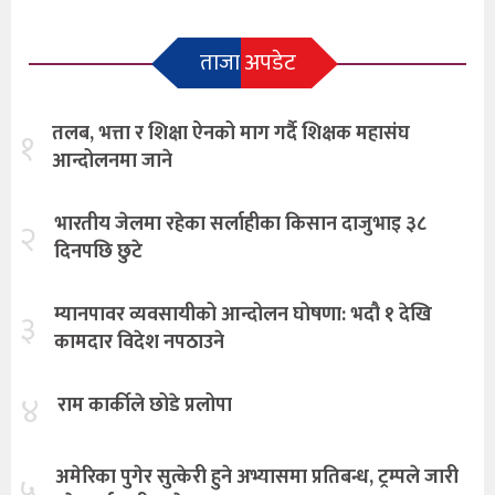
ताजा अपडेट
तलब, भत्ता र शिक्षा ऐनको माग गर्दै शिक्षक महासंघ
१
आन्दोलनमा जाने
भारतीय जेलमा रहेका सर्लाहीका किसान दाजुभाइ ३८
२
दिनपछि छुटे
म्यानपावर व्यवसायीको आन्दोलन घोषणा: भदौ १ देखि
३
कामदार विदेश नपठाउने
४
राम कार्कीले छोडे प्रलोपा
अमेरिका पुगेर सुत्केरी हुने अभ्यासमा प्रतिबन्ध, ट्रम्पले जारी
५