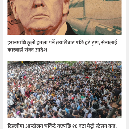
इरानमाथि ठूलो हमला गर्ने तयारीबाट पछि हटे ट्रम्प, सेनालाई
कारबाही रोक्न आदेश
दिल्लीमा आन्दोलन चर्किँदै गएपछि १६ वटा मेट्रो स्टेसन बन्द,