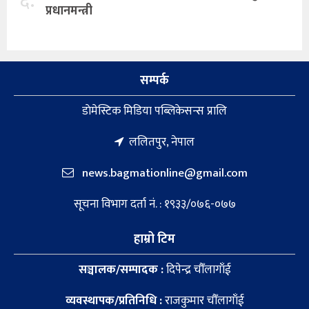
६.
प्रधानमन्त्री
सम्पर्क
डाेमेस्टिक मिडिया पब्लिकेसन्स प्रालि
ललितपुर, नेपाल
news.bagmationline@gmail.com
सूचना विभाग दर्ता नं. : १९३३/०७६-०७७
हाम्रो टिम
सञ्चालक/सम्पादक :
दिपेन्द्र चौँलागाँई
व्यवस्थापक/प्रतिनिधि :
राजकुमार चौँलागाँई