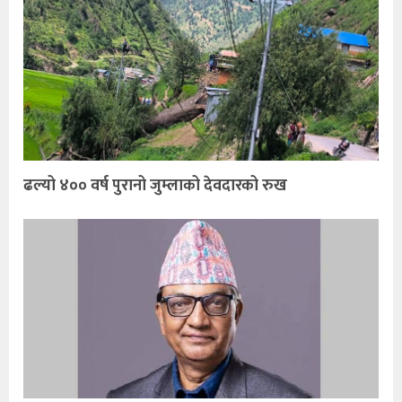
ढल्यो ४०० वर्ष पुरानो जुम्लाको देवदारको रुख