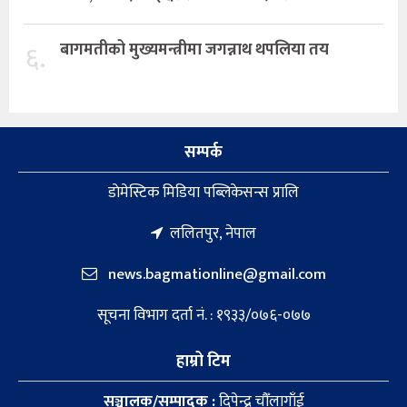
६.
बागमतीको मुख्यमन्त्रीमा जगन्नाथ थपलिया तय
सम्पर्क
डाेमेस्टिक मिडिया पब्लिकेसन्स प्रालि
ललितपुर, नेपाल
news.bagmationline@gmail.com
सूचना विभाग दर्ता नं. : १९३३/०७६-०७७
हाम्रो टिम
सञ्चालक/सम्पादक :
दिपेन्द्र चौँलागाँई