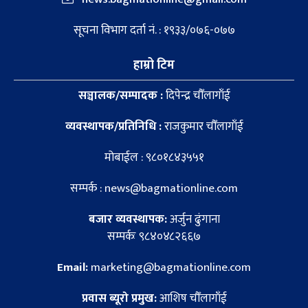
सूचना विभाग दर्ता नं. : १९३३/०७६-०७७
हाम्रो टिम
सञ्चालक/सम्पादक :
दिपेन्द्र चौँलागाँई
व्यवस्थापक/प्रतिनिधि :
राजकुमार चौँलागाँई
मोबाईल : ९८०१८४३५५१
सम्पर्क : news@bagmationline.com
बजार व्यवस्थापक:
अर्जुन ढुंगाना
सम्पर्कः ९८४०४८२६६७
Email:
marketing@bagmationline.com
प्रवास ब्यूरो प्रमुख:
आशिष चौँलागाँई