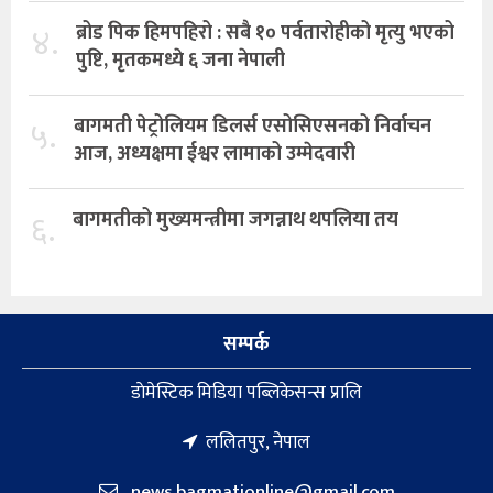
४.
ब्रोड पिक हिमपहिरो : सबै १० पर्वतारोहीको मृत्यु भएको
पुष्टि, मृतकमध्ये ६ जना नेपाली
५.
बागमती पेट्रोलियम डिलर्स एसोसिएसनको निर्वाचन
आज, अध्यक्षमा ईश्वर लामाको उम्मेदवारी
६.
बागमतीको मुख्यमन्त्रीमा जगन्नाथ थपलिया तय
सम्पर्क
डाेमेस्टिक मिडिया पब्लिकेसन्स प्रालि
ललितपुर, नेपाल
news.bagmationline@gmail.com