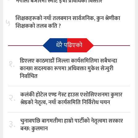
नेपाली बजारमा स्मार्ट ईभी प्रविधिको विस्तार
शिक्षकहरूको नयाँ तलबमान सार्वजनिक, कुन श्रेणीका
५
शिक्षकको तलब कति ?
धेरै पढिएको
१.
डिएलए काठमाडौं जिल्ला कार्यसमितिमा सबैभन्दा
कान्छा सदस्यका रूपमा अधिवक्ता मुकेश सेन्चुरी
निर्वाचित
२.
कलंकी होटेल एण्ड गेस्ट हाउस एशोसिएशनमा कुमार
श्रेष्ठको नेतृत्व, नयाँ कार्यसमिति निर्विरोध चयन
३.
चुनावपछि बागमतीमा हाम्राे पार्टीको नेतृत्वमा सरकार
बन्छ: कुलमान