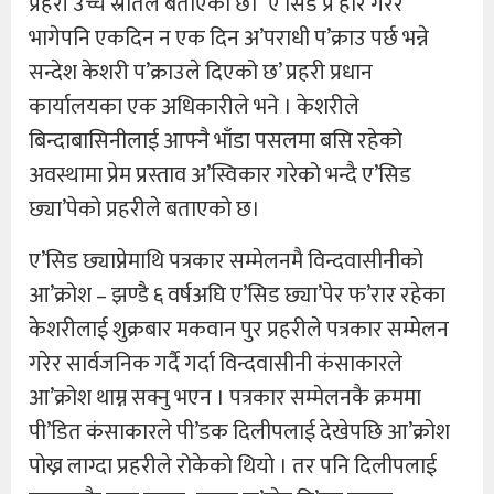
प्रहरी उच्च स्रोतले बताएको छ। ‘ए’सिड प्र’हार गरेर
भागेपनि एकदिन न एक दिन अ’पराधी प’क्राउ पर्छ भन्ने
सन्देश केशरी प’क्राउले दिएको छ’ प्रहरी प्रधान
कार्यालयका एक अधिकारीले भने । केशरीले
बिन्दाबासिनीलाई आफ्नै भाँडा पसलमा बसि रहेको
अवस्थामा प्रेम प्रस्ताव अ’स्विकार गरेको भन्दै ए’सिड
छ्या’पेको प्रहरीले बताएको छ।
ए’सिड छ्याप्नेमाथि पत्रकार सम्मेलनमै विन्दवासीनीको
आ’क्रोश – झण्डै ६ वर्षअघि ए’सिड छ्या’पेर फ’रार रहेका
केशरीलाई शुक्रबार मकवान पुर प्रहरीले पत्रकार सम्मेलन
गरेर सार्वजनिक गर्दै गर्दा विन्दवासीनी कंसाकारले
आ’क्रोश थाम्न सक्नु भएन । पत्रकार सम्मेलनकै क्रममा
पी’डित कंसाकारले पी’डक दिलीपलाई देखेपछि आ’क्रोश
पोख्न लाग्दा प्रहरीले रोकेको थियो । तर पनि दिलीपलाई