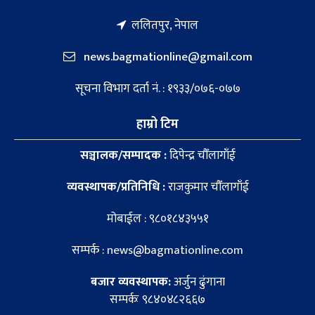
ललितपुर, नेपाल
news.bagmationline@gmail.com
सूचना विभाग दर्ता नं. : १९३३/०७६-०७७
हाम्रो टिम
सञ्चालक/सम्पादक :
दिपेन्द्र चौँलागाँई
व्यवस्थापक/प्रतिनिधि :
राजकुमार चौँलागाँई
मोबाईल : ९८०१८४३५५१
सम्पर्क : news@bagmationline.com
बजार व्यवस्थापक:
अर्जुन ढुंगाना
सम्पर्कः ९८४०४८२६६७