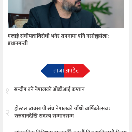
मलाई संघीयताविरोधी भनेर सपनामा पनि नसोच्नुहोला:
प्रधानमन्त्री
ताजा अपडेट
१
सन्दीप बने नेपालकाे ओडीआई कप्तान
होस्टल व्यवसायी संघ नेपालको चौँथो वार्षिकोत्सव :
२
रक्तदानदेखि सदस्य सम्मानसम्म