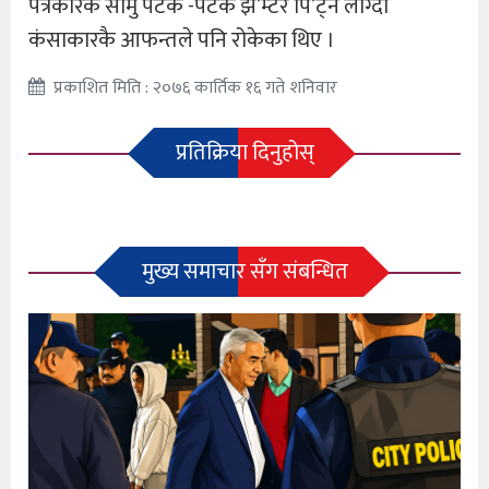
पत्रकारकै सामु पटक -पटक झ’म्टेर पि’ट्न लाग्दा
कंसाकारकै आफन्तले पनि रोकेका थिए ।
प्रकाशित मिति : २०७६ कार्तिक १६ गते शनिवार
प्रतिक्रिया दिनुहोस्
मुख्य समाचार सँग संबन्धित