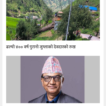
ढल्यो ४०० वर्ष पुरानो जुम्लाको देवदारको रुख