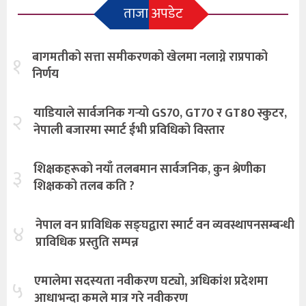
ताजा अपडेट
बागमतीको सत्ता समीकरणको खेलमा नलाग्ने राप्रपाको
१
निर्णय
याडियाले सार्वजनिक गर्‍यो GS70, GT70 र GT80 स्कुटर,
२
नेपाली बजारमा स्मार्ट ईभी प्रविधिको विस्तार
शिक्षकहरूको नयाँ तलबमान सार्वजनिक, कुन श्रेणीका
३
शिक्षकको तलब कति ?
नेपाल वन प्राविधिक सङ्घद्वारा स्मार्ट वन व्यवस्थापनसम्बन्धी
४
प्राविधिक प्रस्तुति सम्पन्न
एमालेमा सदस्यता नवीकरण घट्यो, अधिकांश प्रदेशमा
५
आधाभन्दा कमले मात्र गरे नवीकरण