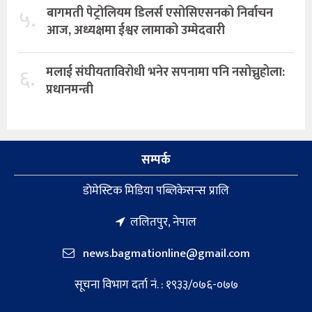
५.
बागमती पेट्रोलियम डिलर्स एसोसिएसनको निर्वाचन
आज, अध्यक्षमा ईश्वर लामाको उम्मेदवारी
६.
मलाई संघीयताविरोधी भनेर सपनामा पनि नसोच्नुहोला:
प्रधानमन्त्री
सम्पर्क
डाेमेस्टिक मिडिया पब्लिकेसन्स प्रालि
ललितपुर, नेपाल
news.bagmationline@gmail.com
सूचना विभाग दर्ता नं. : १९३३/०७६-०७७