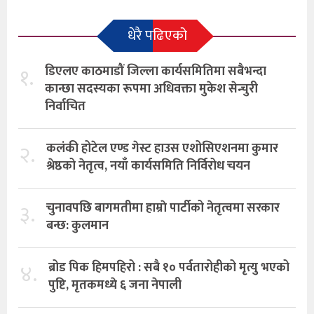
धेरै पढिएको
१.
डिएलए काठमाडौं जिल्ला कार्यसमितिमा सबैभन्दा
कान्छा सदस्यका रूपमा अधिवक्ता मुकेश सेन्चुरी
निर्वाचित
२.
कलंकी होटेल एण्ड गेस्ट हाउस एशोसिएशनमा कुमार
श्रेष्ठको नेतृत्व, नयाँ कार्यसमिति निर्विरोध चयन
३.
चुनावपछि बागमतीमा हाम्राे पार्टीको नेतृत्वमा सरकार
बन्छ: कुलमान
४.
ब्रोड पिक हिमपहिरो : सबै १० पर्वतारोहीको मृत्यु भएको
पुष्टि, मृतकमध्ये ६ जना नेपाली