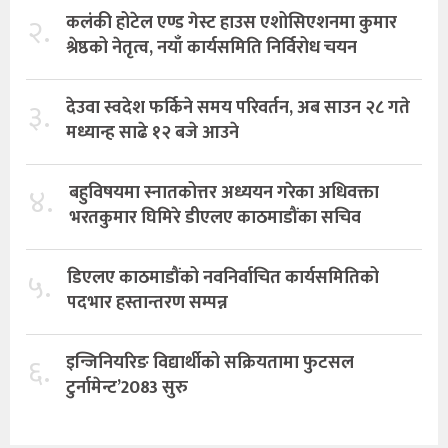
२.
कलंकी होटेल एण्ड गेस्ट हाउस एशोसिएशनमा कुमार
श्रेष्ठको नेतृत्व, नयाँ कार्यसमिति निर्विरोध चयन
३.
देउवा स्वदेश फर्किने समय परिवर्तन, अब साउन २८ गते
मध्यान्ह साढे १२ बजे आउने
४.
बहुविषयमा स्नातकोत्तर अध्ययन गरेका अधिवक्ता
भरतकुमार घिमिरे डीएलए काठमाडौंका सचिव
५.
डिएलए काठमाडौंको नवनिर्वाचित कार्यसमितिको
पदभार हस्तान्तरण सम्पन्न
६.
इन्जिनियरिङ विद्यार्थीको सक्रियतामा फुटसल
टुर्नामेन्ट’2083 सुरु