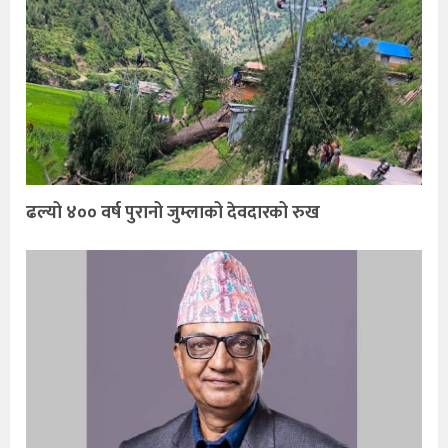
ढल्यो ४०० वर्ष पुरानो जुम्लाको देवदारको रुख