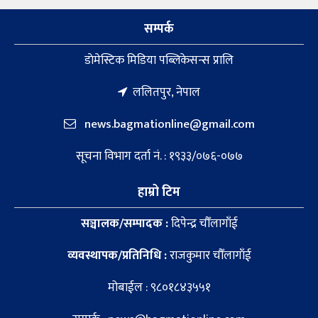
सम्पर्क
डाेमेस्टिक मिडिया पब्लिकेसन्स प्रालि
ललितपुर, नेपाल
news.bagmationline@gmail.com
सूचना विभाग दर्ता नं. : १९३३/०७६-०७७
हाम्रो टिम
सञ्चालक/सम्पादक :
दिपेन्द्र चौँलागाँई
व्यवस्थापक/प्रतिनिधि :
राजकुमार चौँलागाँई
मोबाईल : ९८०१८४३५५१