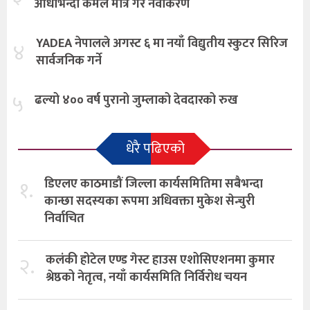
आधाभन्दा कमले मात्र गरे नवीकरण
YADEA नेपालले अगस्ट ६ मा नयाँ विद्युतीय स्कुटर सिरिज
४
सार्वजनिक गर्ने
५
ढल्यो ४०० वर्ष पुरानो जुम्लाको देवदारको रुख
धेरै पढिएको
१.
डिएलए काठमाडौं जिल्ला कार्यसमितिमा सबैभन्दा
कान्छा सदस्यका रूपमा अधिवक्ता मुकेश सेन्चुरी
निर्वाचित
२.
कलंकी होटेल एण्ड गेस्ट हाउस एशोसिएशनमा कुमार
श्रेष्ठको नेतृत्व, नयाँ कार्यसमिति निर्विरोध चयन