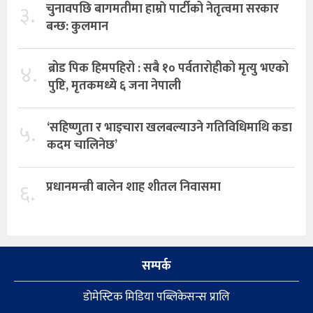
३.
चुनावपछि बागमतीमा हाम्राे पार्टीको नेतृत्वमा सरकार
बन्छ: कुलमान
४.
ब्रोड पिक हिमपहिरो : सबै १० पर्वतारोहीको मृत्यु भएको
पुष्टि, मृतकमध्ये ६ जना नेपाली
५.
‘सहिष्णुता र भाइचारा खलबल्याउने गतिविधिमाथि कडा
कदम चालिनेछ’
६.
प्रधानमन्त्री बालेन शाह शीतल निवासमा
सम्पर्क
डाेमेस्टिक मिडिया पब्लिकेसन्स प्रालि