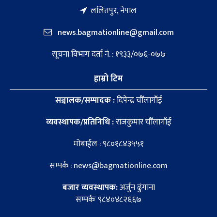
ललितपुर, नेपाल
news.bagmationline@gmail.com
सूचना विभाग दर्ता नं. : १९३३/०७६-०७७
हाम्रो टिम
सञ्चालक/सम्पादक :
दिपेन्द्र चौँलागाँई
व्यवस्थापक/प्रतिनिधि :
राजकुमार चौँलागाँई
मोबाईल : ९८०१८४३५५१
सम्पर्क : news@bagmationline.com
बजार व्यवस्थापक:
अर्जुन ढुंगाना
सम्पर्कः ९८४०४८२६६७