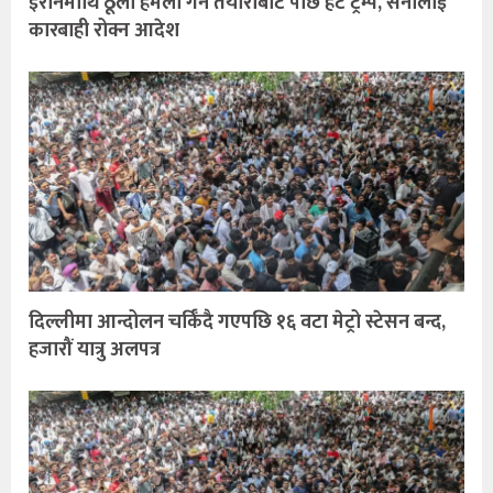
इरानमाथि ठूलो हमला गर्ने तयारीबाट पछि हटे ट्रम्प, सेनालाई
कारबाही रोक्न आदेश
दिल्लीमा आन्दोलन चर्किँदै गएपछि १६ वटा मेट्रो स्टेसन बन्द,
हजारौं यात्रु अलपत्र