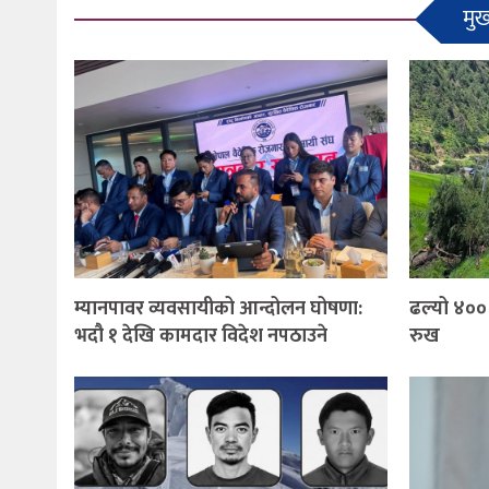
मुख
म्यानपावर व्यवसायीको आन्दोलन घोषणा:
ढल्यो ४०० 
भदौ १ देखि कामदार विदेश नपठाउने
रुख