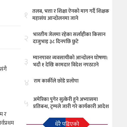
तलब, भत्ता र शिक्षा ऐनको माग गर्दै शिक्षक
१
महासंघ आन्दोलनमा जाने
भारतीय जेलमा रहेका सर्लाहीका किसान
२
दाजुभाइ ३८ दिनपछि छुटे
म्यानपावर व्यवसायीको आन्दोलन घोषणा:
३
भदौ १ देखि कामदार विदेश नपठाउने
संगै
४
राम कार्कीले छोडे प्रलोपा
अमेरिका पुगेर सुत्केरी हुने अभ्यासमा
५
प्रतिबन्ध, ट्रम्पले जारी गरे कार्यकारी आदेश
ोम र
्वप्रथम
धेरै पढिएको