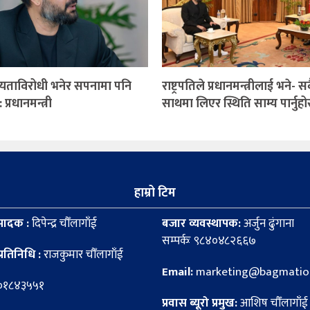
यताविरोधी भनेर सपनामा पनि
राष्ट्रपतिले प्रधानमन्त्रीलाई भने- 
 प्रधानमन्त्री
साथमा लिएर स्थिति साम्य पार्नुहो
हाम्रो टिम
पादक :
दिपेन्द्र चौँलागाँई
बजार व्यवस्थापक:
अर्जुन ढुंगाना
सम्पर्कः ९८४०४८२६६७
्रतिनिधि :
राजकुमार चौँलागाँई
Email:
marketing@bagmation
८०१८४३५५१
प्रवास ब्यूरो प्रमुख:
आशिष चौँलागाँई