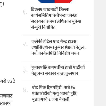
् ।
१.
डिएलए काठमाडौं जिल्ला
कार्यसमितिमा सबैभन्दा कान्छा
सदस्यका रूपमा अधिवक्ता मुकेश
सेन्चुरी निर्वाचित
२.
कलंकी होटेल एण्ड गेस्ट हाउस
एशोसिएशनमा कुमार श्रेष्ठको नेतृत्व,
नयाँ कार्यसमिति निर्विरोध चयन
३.
चुनावपछि बागमतीमा हाम्राे पार्टीको
नेतृत्वमा सरकार बन्छ: कुलमान
षगरी एउटै
४.
ब्रोड पिक हिमपहिरो : सबै १०
पर्वतारोहीको मृत्यु भएको पुष्टि,
्रमणबाट
मृतकमध्ये ६ जना नेपाली
वास्थ्य