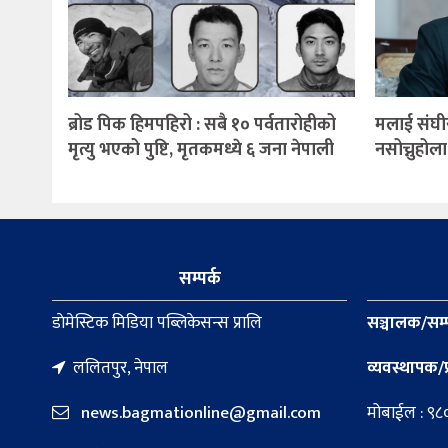
ब्रोड पिक हिमपहिरो : सबै १० पर्वतारोहीको
मलाई संघी
मृत्यु भएको पुष्टि, मृतकमध्ये ६ जना नेपाली
नसोच्नुहोला:
सम्पर्क
डाेमेस्टिक मिडिया पब्लिकेसन्स प्रालि
सञ्चालक/सम्
ललितपुर, नेपाल
व्यवस्थापक/प
news.bagmationline@gmail.com
मोबाईल : ९