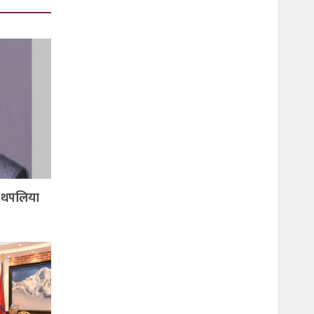
थ थपलिया