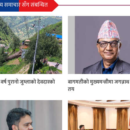
्य समाचार सँग संबन्धित
वर्ष पुरानो जुम्लाको देवदारको
बागमतीको मुख्यमन्त्रीमा जगन्ना
तय