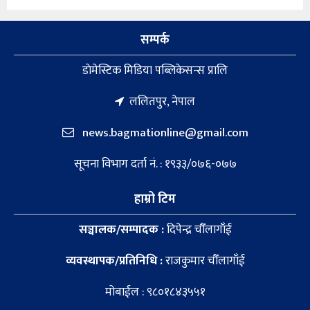
सम्पर्क
डाेमेस्टिक मिडिया पब्लिकेसन्स प्रालि
ललितपुर, नेपाल
news.bagmationline@gmail.com
सूचना विभाग दर्ता नं. : १९३३/०७६-०७७
हाम्रो टिम
सञ्चालक/सम्पादक :
दिपेन्द्र चौँलागाँई
व्यवस्थापक/प्रतिनिधि :
राजकुमार चौँलागाँई
मोबाईल : ९८०१८४३५५१