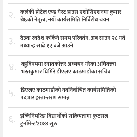
२.
कलंकी होटेल एण्ड गेस्ट हाउस एशोसिएशनमा कुमार
श्रेष्ठको नेतृत्व, नयाँ कार्यसमिति निर्विरोध चयन
३.
देउवा स्वदेश फर्किने समय परिवर्तन, अब साउन २८ गते
मध्यान्ह साढे १२ बजे आउने
४.
बहुविषयमा स्नातकोत्तर अध्ययन गरेका अधिवक्ता
भरतकुमार घिमिरे डीएलए काठमाडौंका सचिव
५.
डिएलए काठमाडौंको नवनिर्वाचित कार्यसमितिको
पदभार हस्तान्तरण सम्पन्न
६.
इन्जिनियरिङ विद्यार्थीको सक्रियतामा फुटसल
टुर्नामेन्ट’2083 सुरु