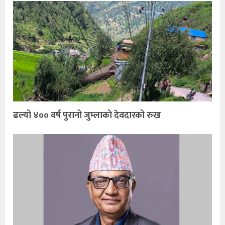
ढल्यो ४०० वर्ष पुरानो जुम्लाको देवदारको रुख