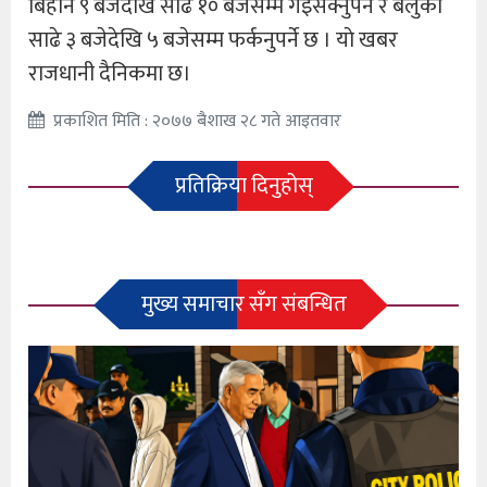
बिहान ९ बजेदेखि साढे १० बजेसम्म गइसक्नुपर्ने र बेलुका
साढे ३ बजेदेखि ५ बजेसम्म फर्कनुपर्ने छ । याे खबर
राजधानी दैनिकमा छ।
प्रकाशित मिति : २०७७ बैशाख २८ गते आइतवार
प्रतिक्रिया दिनुहोस्
मुख्य समाचार सँग संबन्धित