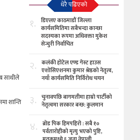
धेरै पढिएको
१.
डिएलए काठमाडौं जिल्ला
कार्यसमितिमा सबैभन्दा कान्छा
सदस्यका रूपमा अधिवक्ता मुकेश
सेन्चुरी निर्वाचित
२.
कलंकी होटेल एण्ड गेस्ट हाउस
एशोसिएशनमा कुमार श्रेष्ठको नेतृत्व,
ाब साथीले
नयाँ कार्यसमिति निर्विरोध चयन
३.
चुनावपछि बागमतीमा हाम्राे पार्टीको
नमा शान्ति
नेतृत्वमा सरकार बन्छ: कुलमान
४.
ब्रोड पिक हिमपहिरो : सबै १०
पर्वतारोहीको मृत्यु भएको पुष्टि,
मृतकमध्ये ६ जना नेपाली