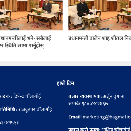
 प्रधानमन्त्रीलाई भने- सबैलाई
प्रधानमन्त्री बालेन शाह शीतल न
स्थिति साम्य पार्नुहोस्
हाम्रो टिम
पादक :
दिपेन्द्र चौँलागाँई
बजार व्यवस्थापक:
अर्जुन ढुंगाना
सम्पर्कः ९८४०४८२६६७
्रतिनिधि :
राजकुमार चौँलागाँई
Email:
marketing@bagmation
८०१८४३५५१
प्रवास ब्यूरो प्रमुख:
आशिष चौँलागाँई