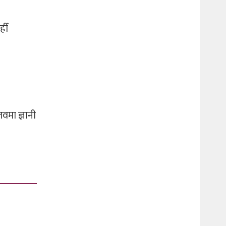
हीँ
तवमा ज्ञानी