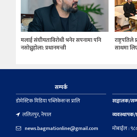
मलाई संघीयताविरोधी भनेर सपनामा पनि
राष्ट्रपतिले
नसोच्नुहोला: प्रधानमन्त्री
साथमा लिएर 
सम्पर्क
डाेमेस्टिक मिडिया पब्लिकेसन्स प्रालि
सञ्चालक/सम्
ललितपुर, नेपाल
व्यवस्थापक/प
news.bagmationline@gmail.com
मोबाईल : ९