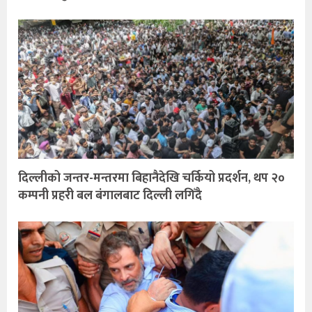
दिल्लीको जन्तर-मन्तरमा बिहानैदेखि चर्कियो प्रदर्शन, थप २०
कम्पनी प्रहरी बल बंगालबाट दिल्ली लगिँदै