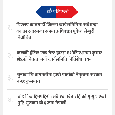
धेरै पढिएको
१.
डिएलए काठमाडौं जिल्ला कार्यसमितिमा सबैभन्दा
कान्छा सदस्यका रूपमा अधिवक्ता मुकेश सेन्चुरी
निर्वाचित
२.
कलंकी होटेल एण्ड गेस्ट हाउस एशोसिएशनमा कुमार
श्रेष्ठको नेतृत्व, नयाँ कार्यसमिति निर्विरोध चयन
३.
चुनावपछि बागमतीमा हाम्राे पार्टीको नेतृत्वमा सरकार
बन्छ: कुलमान
४.
ब्रोड पिक हिमपहिरो : सबै १० पर्वतारोहीको मृत्यु भएको
पुष्टि, मृतकमध्ये ६ जना नेपाली