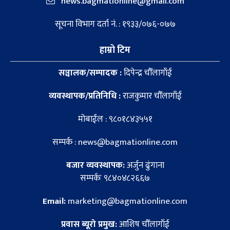
news.bagmationline@gmail.com
सूचना विभाग दर्ता नं. : १९३३/०७६-०७७
हाम्रो टिम
सञ्चालक/सम्पादक :
दिपेन्द्र चौँलागाँई
व्यवस्थापक/प्रतिनिधि :
राजकुमार चौँलागाँई
मोबाईल : ९८०१८४३५५१
सम्पर्क : news@bagmationline.com
बजार व्यवस्थापक:
अर्जुन ढुंगाना
सम्पर्कः ९८४०४८२६६७
Email:
marketing@bagmationline.com
प्रवास ब्यूरो प्रमुख:
आशिष चौँलागाँई