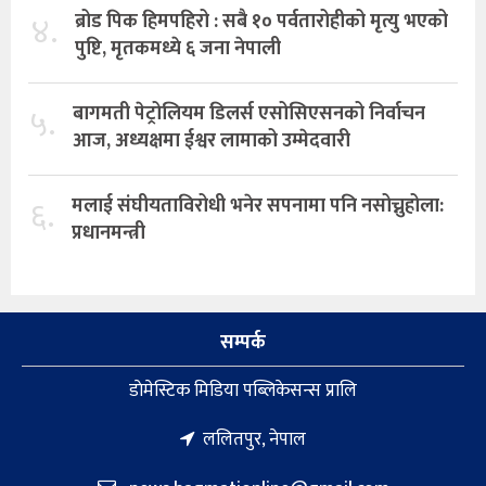
४.
ब्रोड पिक हिमपहिरो : सबै १० पर्वतारोहीको मृत्यु भएको
पुष्टि, मृतकमध्ये ६ जना नेपाली
५.
बागमती पेट्रोलियम डिलर्स एसोसिएसनको निर्वाचन
आज, अध्यक्षमा ईश्वर लामाको उम्मेदवारी
६.
मलाई संघीयताविरोधी भनेर सपनामा पनि नसोच्नुहोला:
प्रधानमन्त्री
सम्पर्क
डाेमेस्टिक मिडिया पब्लिकेसन्स प्रालि
ललितपुर, नेपाल