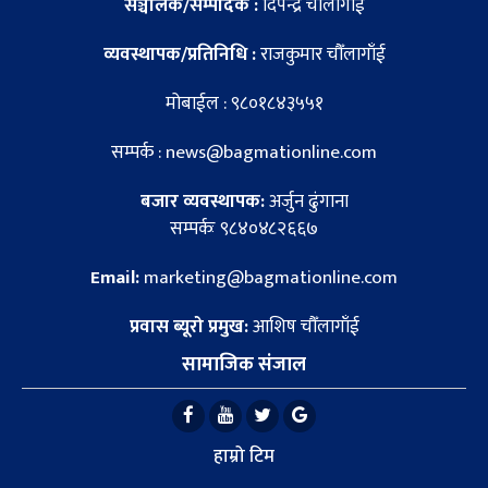
सञ्चालक/सम्पादक :
दिपेन्द्र चौँलागाँई
व्यवस्थापक/प्रतिनिधि :
राजकुमार चौँलागाँई
मोबाईल : ९८०१८४३५५१
सम्पर्क : news@bagmationline.com
बजार व्यवस्थापक:
अर्जुन ढुंगाना
सम्पर्कः ९८४०४८२६६७
Email:
marketing@bagmationline.com
प्रवास ब्यूरो प्रमुख:
आशिष चौँलागाँई
सामाजिक संजाल
हाम्रो टिम