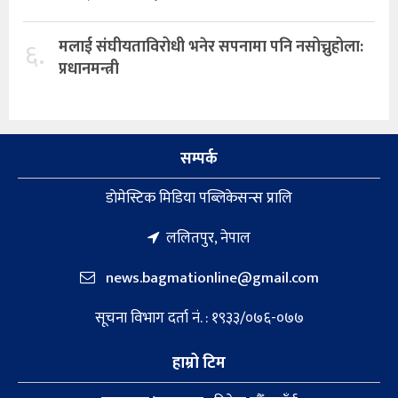
६.
मलाई संघीयताविरोधी भनेर सपनामा पनि नसोच्नुहोला:
प्रधानमन्त्री
सम्पर्क
डाेमेस्टिक मिडिया पब्लिकेसन्स प्रालि
ललितपुर, नेपाल
news.bagmationline@gmail.com
सूचना विभाग दर्ता नं. : १९३३/०७६-०७७
हाम्रो टिम