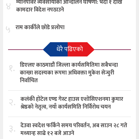
म्यानपावर व्यवसायीको आन्दोलन घोषणा: भदौ १ देखि
४
कामदार विदेश नपठाउने
५
राम कार्कीले छोडे प्रलोपा
धेरै पढिएको
१.
डिएलए काठमाडौं जिल्ला कार्यसमितिमा सबैभन्दा
कान्छा सदस्यका रूपमा अधिवक्ता मुकेश सेन्चुरी
निर्वाचित
२.
कलंकी होटेल एण्ड गेस्ट हाउस एशोसिएशनमा कुमार
श्रेष्ठको नेतृत्व, नयाँ कार्यसमिति निर्विरोध चयन
३.
देउवा स्वदेश फर्किने समय परिवर्तन, अब साउन २८ गते
मध्यान्ह साढे १२ बजे आउने