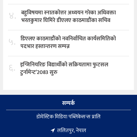
४.
बहुविषयमा स्नातकोत्तर अध्ययन गरेका अधिवक्ता
भरतकुमार घिमिरे डीएलए काठमाडौंका सचिव
५.
डिएलए काठमाडौंको नवनिर्वाचित कार्यसमितिको
पदभार हस्तान्तरण सम्पन्न
६.
इन्जिनियरिङ विद्यार्थीको सक्रियतामा फुटसल
टुर्नामेन्ट’2083 सुरु
सम्पर्क
डाेमेस्टिक मिडिया पब्लिकेसन्स प्रालि
ललितपुर, नेपाल