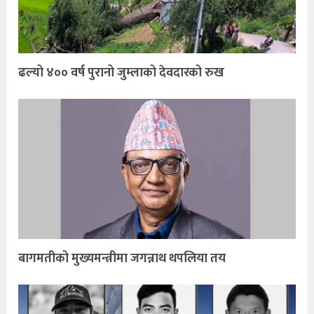
ढल्यो ४०० वर्ष पुरानो जुम्लाको देवदारको रुख
बागमतीको मुख्यमन्त्रीमा जगन्नाथ थपलिया तय