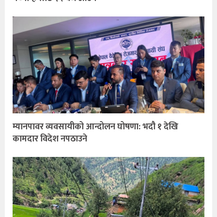
म्यानपावर व्यवसायीको आन्दोलन घोषणा: भदौ १ देखि
कामदार विदेश नपठाउने