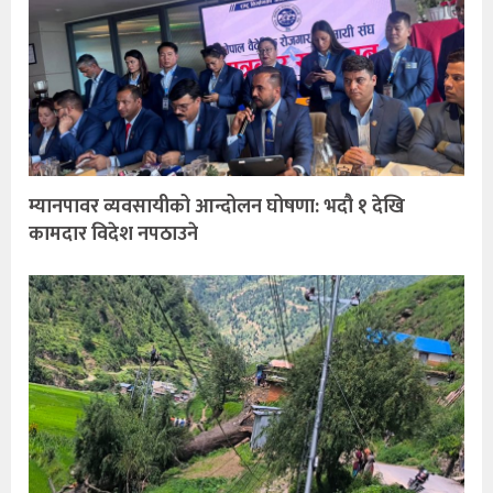
म्यानपावर व्यवसायीको आन्दोलन घोषणा: भदौ १ देखि
कामदार विदेश नपठाउने