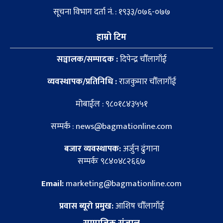
सूचना विभाग दर्ता नं. : १९३३/०७६-०७७
हाम्रो टिम
सञ्चालक/सम्पादक :
दिपेन्द्र चौँलागाँई
व्यवस्थापक/प्रतिनिधि :
राजकुमार चौँलागाँई
मोबाईल : ९८०१८४३५५१
सम्पर्क : news@bagmationline.com
बजार व्यवस्थापक:
अर्जुन ढुंगाना
सम्पर्कः ९८४०४८२६६७
Email:
marketing@bagmationline.com
प्रवास ब्यूरो प्रमुख:
आशिष चौँलागाँई