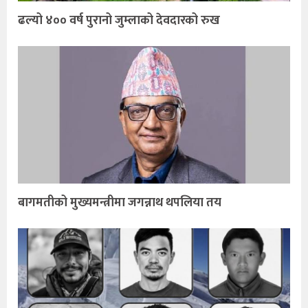
ढल्यो ४०० वर्ष पुरानो जुम्लाको देवदारको रुख
बागमतीको मुख्यमन्त्रीमा जगन्नाथ थपलिया तय