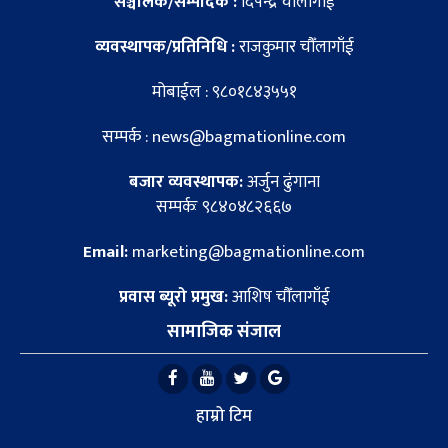
सञ्चालक/सम्पादक :
दिपेन्द्र चौँलागाँई
व्यवस्थापक/प्रतिनिधि :
राजकुमार चौँलागाँई
मोबाईल : ९८०१८४३५५१
सम्पर्क : news@bagmationline.com
बजार व्यवस्थापक:
अर्जुन ढुंगाना
सम्पर्कः ९८४०४८२६६७
Email:
marketing@bagmationline.com
प्रवास ब्यूरो प्रमुख:
आशिष चौँलागाँई
सामाजिक संजाल
हाम्रो टिम