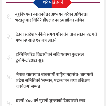
धेरै पढिएको
१.
बहुविषयमा स्नातकोत्तर अध्ययन गरेका अधिवक्ता
भरतकुमार घिमिरे डीएलए काठमाडौंका सचिव
२.
देउवा स्वदेश फर्किने समय परिवर्तन, अब साउन २८ गते
मध्यान्ह साढे १२ बजे आउने
३.
इन्जिनियरिङ विद्यार्थीको सक्रियतामा फुटसल
टुर्नामेन्ट’2083 सुरु
४.
नेपाल यातायात व्यवसायी राष्ट्रिय महासंघ- बागमती
प्रदेश समितिको ‘सम्मान, पदस्थापन तथा प्रशिक्षण
कार्यक्रम’ सम्पन्न
५.
ढल्यो ४०० वर्ष पुरानो जुम्लाको देवदारको रुख