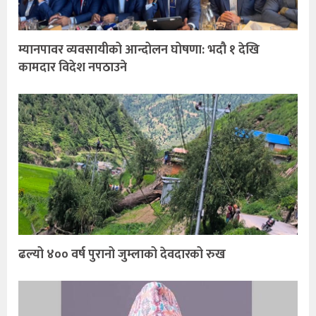
म्यानपावर व्यवसायीको आन्दोलन घोषणा: भदौ १ देखि
कामदार विदेश नपठाउने
ढल्यो ४०० वर्ष पुरानो जुम्लाको देवदारको रुख