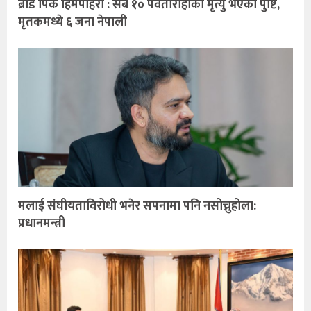
ब्रोड पिक हिमपहिरो : सबै १० पर्वतारोहीको मृत्यु भएको पुष्टि,
मृतकमध्ये ६ जना नेपाली
मलाई संघीयताविरोधी भनेर सपनामा पनि नसोच्नुहोला:
प्रधानमन्त्री