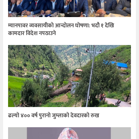
म्यानपावर व्यवसायीको आन्दोलन घोषणा: भदौ १ देखि
कामदार विदेश नपठाउने
ढल्यो ४०० वर्ष पुरानो जुम्लाको देवदारको रुख