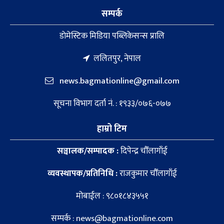
सम्पर्क
डाेमेस्टिक मिडिया पब्लिकेसन्स प्रालि
ललितपुर, नेपाल
news.bagmationline@gmail.com
सूचना विभाग दर्ता नं. : १९३३/०७६-०७७
हाम्रो टिम
सञ्चालक/सम्पादक :
दिपेन्द्र चौँलागाँई
व्यवस्थापक/प्रतिनिधि :
राजकुमार चौँलागाँई
मोबाईल : ९८०१८४३५५१
सम्पर्क : news@bagmationline.com