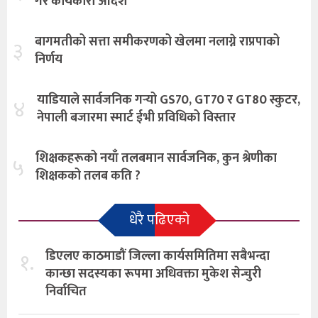
गरे कार्यकारी आदेश
बागमतीको सत्ता समीकरणको खेलमा नलाग्ने राप्रपाको
३
निर्णय
याडियाले सार्वजनिक गर्‍यो GS70, GT70 र GT80 स्कुटर,
४
नेपाली बजारमा स्मार्ट ईभी प्रविधिको विस्तार
शिक्षकहरूको नयाँ तलबमान सार्वजनिक, कुन श्रेणीका
५
शिक्षकको तलब कति ?
धेरै पढिएको
१.
डिएलए काठमाडौं जिल्ला कार्यसमितिमा सबैभन्दा
कान्छा सदस्यका रूपमा अधिवक्ता मुकेश सेन्चुरी
निर्वाचित