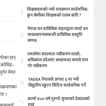
शिक्षकहरूको नयाँ तलबमान सार्वजनिक,
१
कुन श्रेणीका शिक्षकको तलब कति ?
नेपाल वन प्राविधिक सङ्घद्वारा स्मार्ट वन
२
व्यवस्थापनसम्बन्धी प्राविधिक प्रस्तुति
सम्पन्न
एमालेमा सदस्यता नवीकरण घट्यो,
गरेका छन्
३
अधिकांश प्रदेशमा आधाभन्दा कमले मात्र
 (कोभिड–
गरे नवीकरण
ुगेर मेयर
YADEA नेपालले अगस्ट ६ मा नयाँ
४
विद्युतीय स्कुटर सिरिज सार्वजनिक गर्ने
संक्रमणका
ाए ।
ढल्यो ४०० वर्ष पुरानो जुम्लाको देवदारको
५
रुख
ो कामलाई