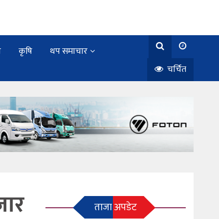
य
कृषि
थप समाचार
चर्चित
जार
ताजा अपडेट