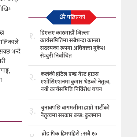
 जोखिम
धेरै पढिएको
्न
१.
डिएलए काठमाडौं जिल्ला
कार्यसमितिमा सबैभन्दा कान्छा
पालिकाले
सदस्यका रूपमा अधिवक्ता मुकेश
क्छ भन्दै
सेन्चुरी निर्वाचित
वरी
ाङ्ग,
२.
कलंकी होटेल एण्ड गेस्ट हाउस
ा
एशोसिएशनमा कुमार श्रेष्ठको नेतृत्व,
नयाँ कार्यसमिति निर्विरोध चयन
३.
चुनावपछि बागमतीमा हाम्राे पार्टीको
नेतृत्वमा सरकार बन्छ: कुलमान
४.
ब्रोड पिक हिमपहिरो : सबै १०