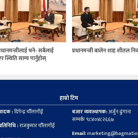
 प्रधानमन्त्रीलाई भने- सबैलाई
प्रधानमन्त्री बालेन शाह शीतल न
स्थिति साम्य पार्नुहोस्
हाम्रो टिम
पादक :
दिपेन्द्र चौँलागाँई
बजार व्यवस्थापक:
अर्जुन ढुंगाना
सम्पर्कः ९८४०४८२६६७
्रतिनिधि :
राजकुमार चौँलागाँई
Email:
marketing@bagmation