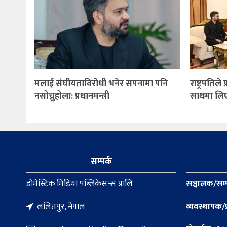
मलाई संघीयताविरोधी भनेर सपनामा पनि
राष्ट्रपतिले
नसोच्नुहोला: प्रधानमन्त्री
साथमा लिएर 
सम्पर्क
डाेमेस्टिक मिडिया पब्लिकेसन्स प्रालि
सञ्चालक/सम्
ललितपुर, नेपाल
व्यवस्थापक/प