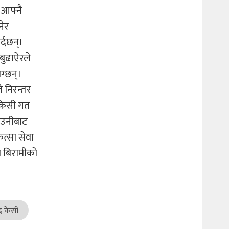
 आफ्नै
नेर
्दछन्।
 बुढाऐरले
ग्छन्।
 निरन्तर
ा केसी गत
े उनीबाट
ित्सा सेवा
 बिरामीको
्द केसी