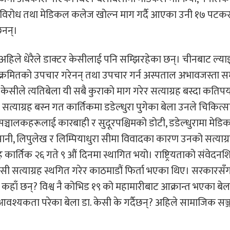
ाको विरोध तथा मेडिकल कलेज खोल्न माग गर्दै आएका उनी १७ पटक
ैनन्।
ले धेरैले डाक्टर केसीलाई पनि सम्झिरहेका छन्। चीनबाट ल्य
ंक्रमितको उपचार गरेनन् तथा उपचार गर्न अस्पताल अभावजस्ता 
 केसीले त्यतिबेला यी सबै कुराको माग गरेर सत्याग्रह बस्दा कति
ाग्रह बस्न गत कार्तिकमा डडेल्धुरा पुगेका बेला उनले चिकित्सा 
ा सञ्चालकहरूलाई कारबाही र सुदूरपश्चिमको डोटी, डडेल्धुरामा मे
नी, लिपुलेख र लिम्पियाधुरा सीमा विवादका कारण उनको सत्याग्
 कार्तिक २६ गते ९ औं दिनमा स्थागित भयो। राष्ट्रियताको संवेदन
ी सत्याग्रह स्थगित गरेर काठमाडौं फिर्ता भएका थिए। सरकारसँग 
ँ छन्? विश्व नै कोभिड १९ को महामारीबाट आक्रान्त भएका बेल
आवश्यकता परेका बेला डा. केसी के गर्दैछन्? अहिले सामाजिक सञ्