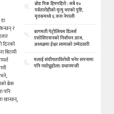
४.
ब्रोड पिक हिमपहिरो : सबै १०
पर्वतारोहीको मृत्यु भएको पुष्टि,
मृतकमध्ये ६ जना नेपाली
 डा
िन्छन् र
५.
बागमती पेट्रोलियम डिलर्स
रबजार
एसोसिएसनको निर्वाचन आज,
नी दिनको
अध्यक्षमा ईश्वर लामाको उम्मेदवारी
ना बिरामी
ामर्श
६.
मलाई संघीयताविरोधी भनेर सपनामा
पनि नसोच्नुहोला: प्रधानमन्त्री
रामी
भने,
को ब्रेक
ना पनि
ा खान्छन्,