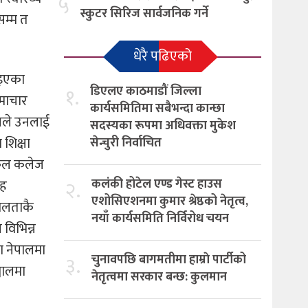
५
स्कुटर सिरिज सार्वजनिक गर्ने
सम्म त
धेरै पढिएको
ाइएका
१.
डिएलए काठमाडौं जिल्ला
समाचार
कार्यसमितिमा सबैभन्दा कान्छा
पयले उनलाई
सदस्यका रूपमा अधिवक्ता मुकेश
शिक्षा
सेन्चुरी निर्वाचित
डिकल कलेज
२.
कलंकी होटेल एण्ड गेस्ट हाउस
रह
एशोसिएशनमा कुमार श्रेष्ठको नेतृत्व,
शिलताकै
नयाँ कार्यसमिति निर्विरोध चयन
विभिन्न
ा नेपालमा
३.
चुनावपछि बागमतीमा हाम्राे पार्टीको
जालमा
नेतृत्वमा सरकार बन्छ: कुलमान