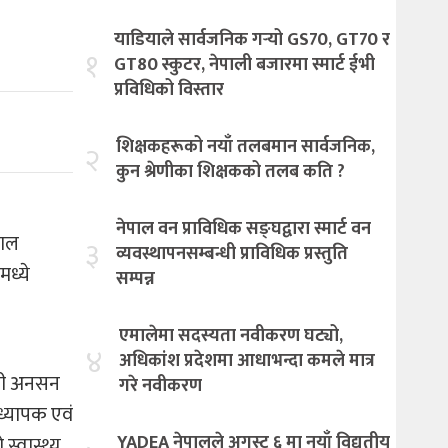
याडियाले सार्वजनिक गर्‍यो GS70, GT70 र
१
GT80 स्कुटर, नेपाली बजारमा स्मार्ट ईभी
प्रविधिको विस्तार
शिक्षकहरूको नयाँ तलबमान सार्वजनिक,
२
कुन श्रेणीका शिक्षकको तलब कति ?
नेपाल वन प्राविधिक सङ्घद्वारा स्मार्ट वन
हाल
३
व्यवस्थापनसम्बन्धी प्राविधिक प्रस्तुति
ध्ये
सम्पन्न
एमालेमा सदस्यता नवीकरण घट्यो,
४
अधिकांश प्रदेशमा आधाभन्दा कमले मात्र
 भनी अनसन
गरे नवीकरण
ाध्यापक एवं
YADEA नेपालले अगस्ट ६ मा नयाँ विद्युतीय
्वास्थ्य