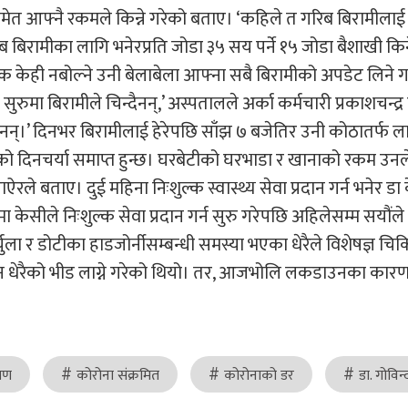
समेत आफ्नै रकमले किन्ने गरेको बताए। ‘कहिले त गरिब बिरामीलाई
िब बिरामीका लागि भनेरप्रति जोडा ३५ सय पर्ने १५ जोडा बैशाखी कि
केही नबोल्ने उनी बेलाबेला आफ्ना सबै बिरामीको अपडेट लिने गर
ुमा बिरामीले चिन्दैनन्,’ अस्पतालले अर्का कर्मचारी प्रकाशचन्द्र
्दैनन्।’ दिनभर बिरामीलाई हेरेपछि साँझ ७ बजेतिर उनी कोठातर्फ ला
ो दिनचर्या समाप्त हुन्छ। घरबेटीको घरभाडा र खानाको रकम उनले
रले बताए। दुई महिना निःशुल्क स्वास्थ्य सेवा प्रदान गर्न भनेर ड
मा केसीले निःशुल्क सेवा प्रदान गर्न सुरु गरेपछि अहिलेसम्म सयौंल
ला र डोटीका हाडजोर्नीसम्बन्धी समस्या भएका धेरैले विशेषज्ञ चिक
धेरैको भीड लाग्ने गरेको थियो। तर, आजभोलि लकडाउनका कारण
रमण
कोरोना संक्रमित
कोरोनाको डर
डा. गोविन