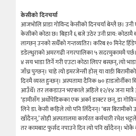
केसीको दिनचर्या
आजभोलि प्राडा गोविन्द केसीको दिनचर्या बेग्लै छ। उनी
केसीको कोठा छ। बिहानै ६ बजे उठेर उनी प्राय: कोठामै 
लाग्छन् उनको सधैँको गन्तव्यतिर। करिब १० मिनेट हिँडेप
डडेल्धुराको अमरगढी नगरपालिका ५ सदरमुकाममै पर्छ।
४ सय भाडा तिर्ने गरी एउटा कोठा लिएर बस्छन्, त्यो भा
जाँच्न पुग्छन्। चाहे त्यो इमरजेन्सी होस् या वार्ड! बिर
दिनमै व्यस्त हुन्छन्। अस्पतामा दैनिक ७० हाडजोर्नीका 
आउँथेँ। तर लकडाउन भएकाले अहिले १२/१४ जना मात्रै आ
‘हामीसँग अर्थोपेडिकका एक अर्का डाक्टर छन्, डा गोविन
लिने डा. केसी कहिले त्यो पनि लिँदैनन्। ‘बस बिरामीको
खाँदैनन्,’ सोही अस्पतालमा कार्यरत कर्मचारी रमेश भट्ट
तर कामबाट फुर्सद नपाउने दिन त्यो पनि खाँदैनन्। भोकै 