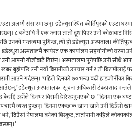
 एउटा अलग्गै संसारमा छन्। डडेल्धुरास्थित कीर्तिपुरको एउटा घरमा
बस्छन्। ८ बजेअघि नै एक ग्लास तातो दूध पिएर उनी कोठाबाट निस्क
छि उनको गन्तव्यमा पुगिन्छ, त्यो हो डडेल्धुरा अस्पताल। कीर्तिपु
 डडेल्धुरा अस्पतालमै कार्यरत एक कार्यालय सहयोगीको घरमा उ
डा उनी आफ्नो गोजीबाटै तिर्छन्। अस्पतालमा पुगेपछि उनी सीधै आफ्
ामीको खबर बुझेपछि उनी नयाँ बिरामीको उपचार गर्न र ती बिरामीलाई पर
बिरामी आउने गर्दछन्। ‘पहिले दिनको ७० भन्दा बढी हाडजोर्नीका बि
उँछन्,’ डडेल्धुरा अस्पतालका सूचना अधिकारी टंकप्रसाद पन्तले 
्द केसी) उहाँले दिनभर बिरामी हेरिरहनुभएको छ।’ दिनमा एक घण्टा
 उपचारमै व्यस्त हुन्छन्। दिनमा एकछाक खाना खाने उनी दिउँसो खा
ले भने, ‘दिउँसो नेपालमा बनेको बिस्कुट, तातोपानी कहिले कोकाकोल
बस्छन्।’