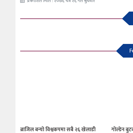
प्रकाशित मिति : २०७६ चैत्र २६ गते बुधवार
F
ब्राजिल बन्यो विश्वकपमा सबै २६ खेलाडी
गोल्डेन बुटक