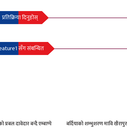
प्रतिक्रिया दिनुहोस्
eature1 सँग संबन्धित
ो प्रबल दावेदार बन्दै एम्बाप्पे
बर्दियाको शम्भुशरण मावि खैरापु