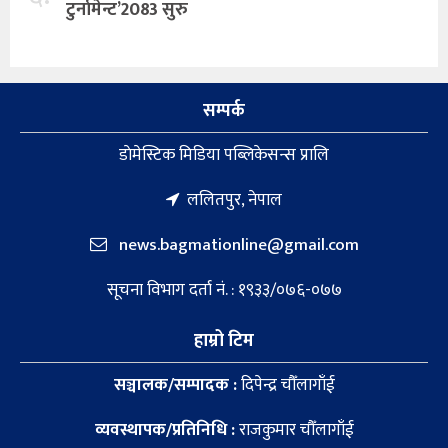
टुर्नामेन्ट’2083 सुरु
सम्पर्क
डाेमेस्टिक मिडिया पब्लिकेसन्स प्रालि
ललितपुर, नेपाल
news.bagmationline@gmail.com
सूचना विभाग दर्ता नं. : १९३३/०७६-०७७
हाम्रो टिम
सञ्चालक/सम्पादक :
दिपेन्द्र चौँलागाँई
व्यवस्थापक/प्रतिनिधि :
राजकुमार चौँलागाँई