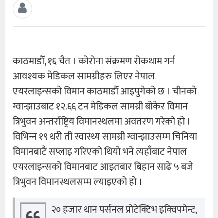
काठमाडौँ, १६ चैत । कोरोना संक्रमण रोकथाम गर्न
आवश्यक मेडिकल सामग्रीहरु लिएर नेपाल
एयरलाइन्सको विमान काठमाडौँ आइपुगेको छ । चीनकाे
ग्वान्झाउबाट १२.६६ टन मेडिकल सामग्री बोकेर विमान
त्रिभुवन अन्तर्राष्ट्रिय विमानस्थलमा अवतरण गरेको हो ।
विभिन्‍न १९ थरी ती स्वास्थ्य सामग्री ग्वान्झाउसम्म चिनिया
विमानबाटै सप्लाइ गरिएकाे थियाे भने त्यहाँबाट नेपाल
एयरलाइन्सकाे विमानबाट आइतबार बिहान साढे ५ बजे
त्रिभुवन विमानस्थलसम्म ल्याइएकाे हाे ।
२० हजार थान पर्सनल प्रोटेक्टिभ इक्‍विपमेन्ट,