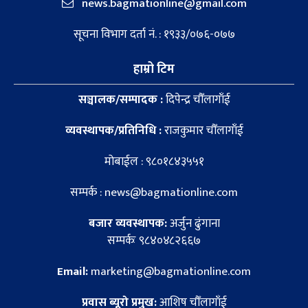
news.bagmationline@gmail.com
सूचना विभाग दर्ता नं. : १९३३/०७६-०७७
हाम्रो टिम
सञ्चालक/सम्पादक :
दिपेन्द्र चौँलागाँई
व्यवस्थापक/प्रतिनिधि :
राजकुमार चौँलागाँई
मोबाईल : ९८०१८४३५५१
सम्पर्क : news@bagmationline.com
बजार व्यवस्थापक:
अर्जुन ढुंगाना
सम्पर्कः ९८४०४८२६६७
Email:
marketing@bagmationline.com
प्रवास ब्यूरो प्रमुख:
आशिष चौँलागाँई