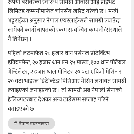
रुपैयाँ बराबरको स्वास्थ्य सामग्री ओबीसीआई प्राइभेट
लिमिटेड कम्पनीमार्फत चीनसँग खरिद गरेको छ । मन्त्री
भट्टराईका अनुसार नेपाल एयरलाईन्सले सामग्री ल्याउँदा
लागेको कार्गो बापतको रकम सम्बन्धित कम्पनी/संस्थाले
नै तिर्नेछन् ।
पहिलो लटमार्फत २० हजार थान पर्सनल प्रोटेक्टिभ
इक्‍विपमेन्ट, २० हजार थान एन ९५ मास्क, १०० थान पोर्टेबल
भेन्टिलेटर, २ हजार थाल मोनिटर २० वटा एबिजी मेसिन र
२० वटा भाइरल डिटेक्टिङ पिसिआर मेसिन लगायत सामग्री
ल्याइएको जनाइएको छ । ती सामग्री अब नेपाली सेनाकाे
हेलिक्पटरबाट देशका अन्य ठाउँसम्म सप्लाइ गरिने
बताइएकाे छ
नेपाल एयरलाइन्स