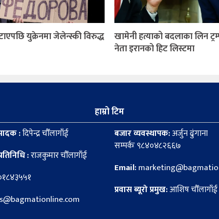
 हटाएपछि युक्रेनमा जेलेन्स्की विरुद्ध
खामेनी हत्याको बदलाका लिन ट्र
नेता इरानको हिट लिस्टमा
हाम्रो टिम
पादक :
दिपेन्द्र चौँलागाँई
बजार व्यवस्थापक:
अर्जुन ढुंगाना
सम्पर्कः ९८४०४८२६६७
्रतिनिधि :
राजकुमार चौँलागाँई
Email:
marketing@bagmation
८०१८४३५५१
प्रवास ब्यूरो प्रमुख:
आशिष चौँलागाँई
news@bagmationline.com