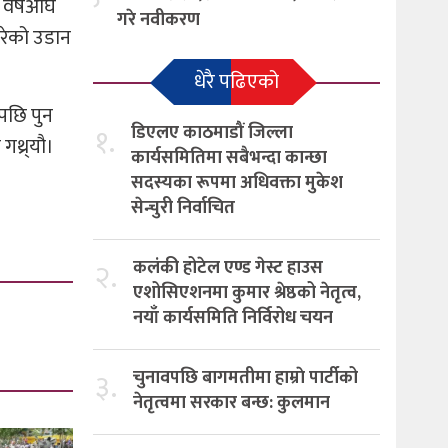
 वर्षअघि
गरे नवीकरण
रेको उडान
धेरै पढिएको
पछि पुन
१.
डिएलए काठमाडौं जिल्ला
थ्र्यौ।
कार्यसमितिमा सबैभन्दा कान्छा
सदस्यका रूपमा अधिवक्ता मुकेश
सेन्चुरी निर्वाचित
२.
कलंकी होटेल एण्ड गेस्ट हाउस
एशोसिएशनमा कुमार श्रेष्ठको नेतृत्व,
नयाँ कार्यसमिति निर्विरोध चयन
३.
चुनावपछि बागमतीमा हाम्राे पार्टीको
नेतृत्वमा सरकार बन्छ: कुलमान