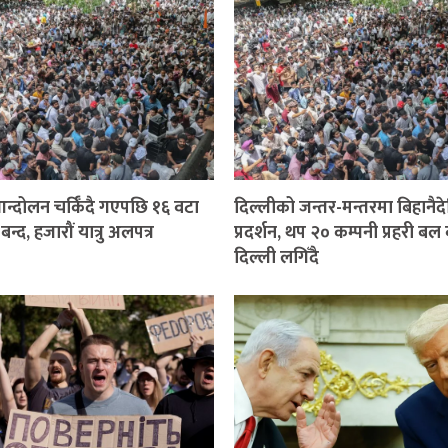
न्दोलन चर्किँदै गएपछि १६ वटा
दिल्लीको जन्तर-मन्तरमा बिहानैदे
न बन्द, हजारौं यात्रु अलपत्र
प्रदर्शन, थप २० कम्पनी प्रहरी ब
दिल्ली लगिँदै