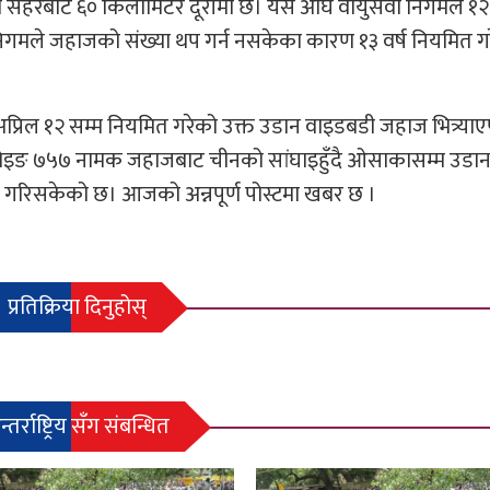
यो सहरबाट ६० किलोमिटर दूरीमा छ। यस अघि वायुसेवा निगमले १२
िगमले जहाजको संख्या थप गर्न नसकेका कारण १३ वर्ष नियमित ग
प्रिल १२ सम्म नियमित गरेको उक्त उडान वाइडबडी जहाज भित्र्याए
 बोइङ ७५७ नामक जहाजबाट चीनको सांघाइहुँदै ओसाकासम्म उडान ग
र्णय गरिसकेको छ। आजको अन्नपूर्ण पोस्टमा खबर छ ।
प्रतिक्रिया दिनुहोस्
्तर्राष्ट्रिय सँग संबन्धित