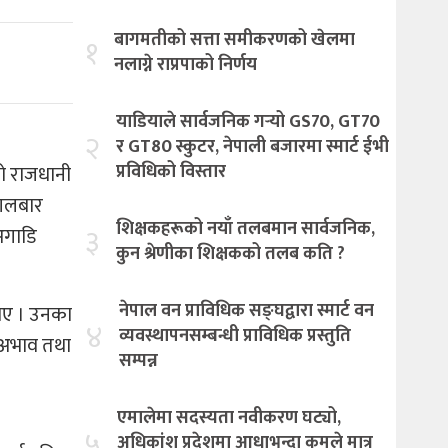
बागमतीको सत्ता समीकरणको खेलमा
१
नलाग्ने राप्रपाको निर्णय
याडियाले सार्वजनिक गर्‍यो GS70, GT70
२
र GT80 स्कुटर, नेपाली बजारमा स्मार्ट ईभी
प्रविधिको विस्तार
को राजधानी
ंगलबार
शिक्षकहरूको नयाँ तलबमान सार्वजनिक,
३
अगाडि
कुन श्रेणीका शिक्षकको तलब कति ?
नेपाल वन प्राविधिक सङ्घद्वारा स्मार्ट वन
ताए । उनका
४
व्यवस्थापनसम्बन्धी प्राविधिक प्रस्तुति
ज अभाव तथा
सम्पन्न
एमालेमा सदस्यता नवीकरण घट्यो,
५
अधिकांश प्रदेशमा आधाभन्दा कमले मात्र