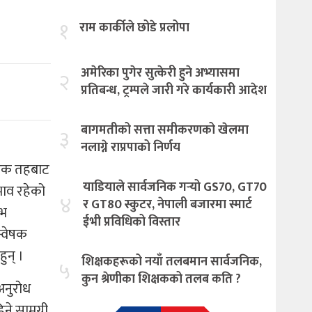
१
राम कार्कीले छोडे प्रलोपा
अमेरिका पुगेर सुत्केरी हुने अभ्यासमा
२
प्रतिबन्ध, ट्रम्पले जारी गरे कार्यकारी आदेश
बागमतीको सत्ता समीकरणको खेलमा
३
नलाग्ने राप्रपाको निर्णय
गरिक तहबाट
याडियाले सार्वजनिक गर्‍यो GS70, GT70
भाव रहेको
४
र GT80 स्कुटर, नेपाली बजारमा स्मार्ट
िभ
ईभी प्रविधिको विस्तार
न्वेषक
हुन् ।
शिक्षकहरूको नयाँ तलबमान सार्वजनिक,
५
कुन श्रेणीका शिक्षकको तलब कति ?
 अनुरोध
ने सामग्री