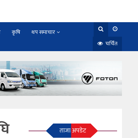
य
कृषि
थप समाचार
चर्चित
घि
ताजा अपडेट