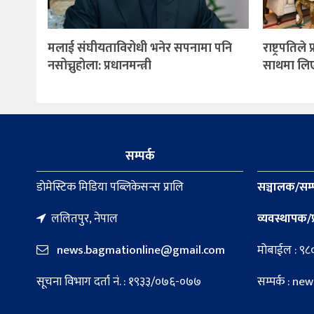
मलाई संघीयताविरोधी भनेर सपनामा पनि
राष्ट्रपतिले
नसोच्नुहोला: प्रधानमन्त्री
साथमा लिएर 
सम्पर्क
डाेमेस्टिक मिडिया पब्लिकेसन्स प्रालि
सञ्चालक/सम्
ललितपुर, नेपाल
व्यवस्थापक/प
news.bagmationline@gmail.com
मोबाईल : ९
सूचना विभाग दर्ता नं. : १९३३/०७६-०७७
सम्पर्क : 