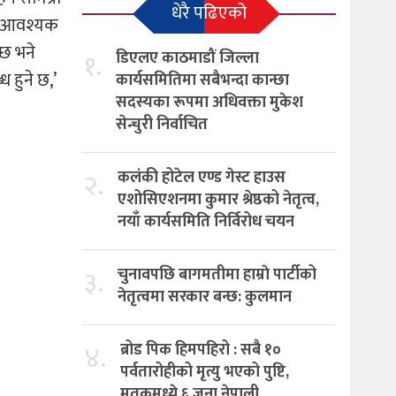
धेरै पढिएको
लर आवश्यक
्छ भने
१.
डिएलए काठमाडौं जिल्ला
 हुने छ,’
कार्यसमितिमा सबैभन्दा कान्छा
सदस्यका रूपमा अधिवक्ता मुकेश
सेन्चुरी निर्वाचित
२.
कलंकी होटेल एण्ड गेस्ट हाउस
एशोसिएशनमा कुमार श्रेष्ठको नेतृत्व,
नयाँ कार्यसमिति निर्विरोध चयन
३.
चुनावपछि बागमतीमा हाम्राे पार्टीको
नेतृत्वमा सरकार बन्छ: कुलमान
४.
ब्रोड पिक हिमपहिरो : सबै १०
पर्वतारोहीको मृत्यु भएको पुष्टि,
मृतकमध्ये ६ जना नेपाली