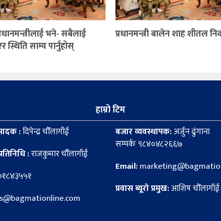
 प्रधानमन्त्रीलाई भने- सबैलाई
प्रधानमन्त्री बालेन शाह शीतल न
स्थिति साम्य पार्नुहोस्
हाम्रो टिम
पादक :
दिपेन्द्र चौँलागाँई
बजार व्यवस्थापक:
अर्जुन ढुंगाना
सम्पर्कः ९८४०४८२६६७
्रतिनिधि :
राजकुमार चौँलागाँई
Email:
marketing@bagmation
८०१८४३५५१
प्रवास ब्यूरो प्रमुख:
आशिष चौँलागाँई
news@bagmationline.com