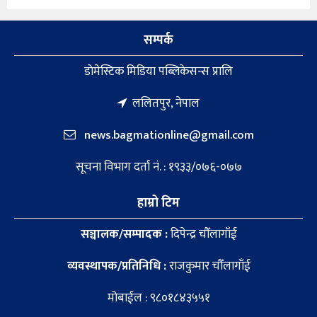
सम्पर्क
डाेमेस्टिक मिडिया पब्लिकेसन्स प्रालि
ललितपुर, नेपाल
news.bagmationline@gmail.com
सूचना विभाग दर्ता नं. : १९३३/०७६-०७७
हाम्रो टिम
सञ्चालक/सम्पादक :
दिपेन्द्र चौँलागाँई
व्यवस्थापक/प्रतिनिधि :
राजकुमार चौँलागाँई
मोबाईल : ९८०१८४३५५१