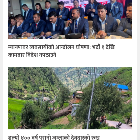
म्यानपावर व्यवसायीको आन्दोलन घोषणा: भदौ १ देखि
कामदार विदेश नपठाउने
ढल्यो ४०० वर्ष पुरानो जुम्लाको देवदारको रुख