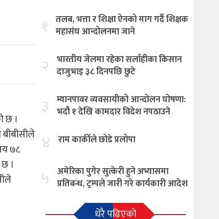
तलब, भत्ता र शिक्षा ऐनको माग गर्दै शिक्षक
१
महासंघ आन्दोलनमा जाने
भारतीय जेलमा रहेका सर्लाहीका किसान
२
दाजुभाइ ३८ दिनपछि छुटे
म्यानपावर व्यवसायीको आन्दोलन घोषणा:
३
भदौ १ देखि कामदार विदेश नपठाउने
ो छ ।
 बीबीसीले
४
राम कार्कीले छोडे प्रलोपा
 सय ७८
 छ ।
अमेरिका पुगेर सुत्केरी हुने अभ्यासमा
५
ीले
प्रतिबन्ध, ट्रम्पले जारी गरे कार्यकारी आदेश
धेरै पढिएको