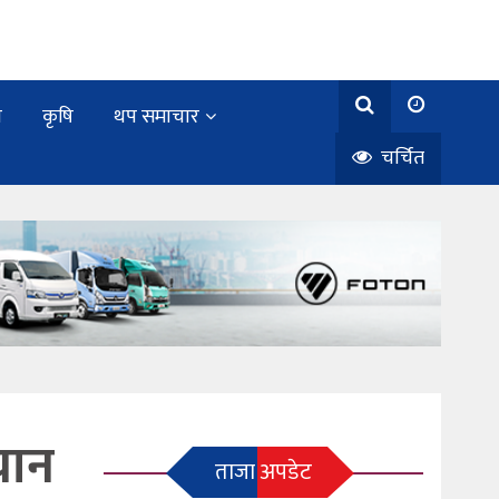
य
कृषि
थप समाचार
चर्चित
यान
ताजा अपडेट