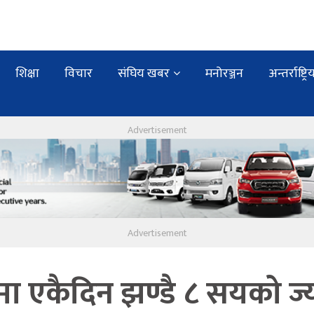
शिक्षा
विचार
संघिय खबर
मनोरञ्जन
अन्तर्राष्ट्रि
ा एकैदिन झण्डै ८ सयको ज्