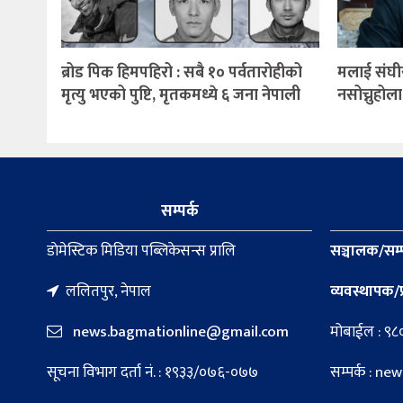
ब्रोड पिक हिमपहिरो : सबै १० पर्वतारोहीको
मलाई संघी
मृत्यु भएको पुष्टि, मृतकमध्ये ६ जना नेपाली
नसोच्नुहोला:
सम्पर्क
डाेमेस्टिक मिडिया पब्लिकेसन्स प्रालि
सञ्चालक/सम्
ललितपुर, नेपाल
व्यवस्थापक/प
news.bagmationline@gmail.com
मोबाईल : ९
सूचना विभाग दर्ता नं. : १९३३/०७६-०७७
सम्पर्क : 