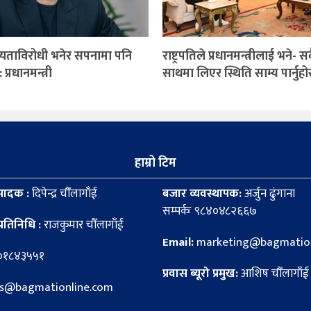
यताविरोधी भनेर सपनामा पनि
राष्ट्रपतिले प्रधानमन्त्रीलाई भने- 
 प्रधानमन्त्री
साथमा लिएर स्थिति साम्य पार्नुहो
हाम्रो टिम
पादक :
दिपेन्द्र चौँलागाँई
बजार व्यवस्थापक:
अर्जुन ढुंगाना
सम्पर्कः ९८४०४८२६६७
्रतिनिधि :
राजकुमार चौँलागाँई
Email:
marketing@bagmation
८०१८४३५५१
प्रवास ब्यूरो प्रमुख:
आशिष चौँलागाँई
news@bagmationline.com