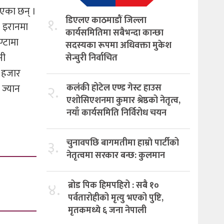
िएका छन् ।
१.
डिएलए काठमाडौं जिल्ला
। इरानमा
कार्यसमितिमा सबैभन्दा कान्छा
्टामा
सदस्यका रूपमा अधिवक्ता मुकेश
नी
सेन्चुरी निर्वाचित
४ हजार
 ज्यान
२.
कलंकी होटेल एण्ड गेस्ट हाउस
एशोसिएशनमा कुमार श्रेष्ठको नेतृत्व,
नयाँ कार्यसमिति निर्विरोध चयन
३.
चुनावपछि बागमतीमा हाम्राे पार्टीको
नेतृत्वमा सरकार बन्छ: कुलमान
४.
ब्रोड पिक हिमपहिरो : सबै १०
पर्वतारोहीको मृत्यु भएको पुष्टि,
मृतकमध्ये ६ जना नेपाली