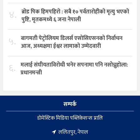
४.
ब्रोड पिक हिमपहिरो : सबै १० पर्वतारोहीको मृत्यु भएको
पुष्टि, मृतकमध्ये ६ जना नेपाली
५.
बागमती पेट्रोलियम डिलर्स एसोसिएसनको निर्वाचन
आज, अध्यक्षमा ईश्वर लामाको उम्मेदवारी
६.
मलाई संघीयताविरोधी भनेर सपनामा पनि नसोच्नुहोला:
प्रधानमन्त्री
सम्पर्क
डाेमेस्टिक मिडिया पब्लिकेसन्स प्रालि
ललितपुर, नेपाल