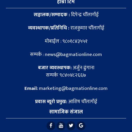
हाम्रो टिम
सञ्चालक/सम्पादक :
दिपेन्द्र चौँलागाँई
व्यवस्थापक/प्रतिनिधि :
राजकुमार चौँलागाँई
मोबाईल : ९८०१८४३५५१
सम्पर्क : news@bagmationline.com
बजार व्यवस्थापक:
अर्जुन ढुंगाना
सम्पर्कः ९८४०४८२६६७
Email:
marketing@bagmationline.com
प्रवास ब्यूरो प्रमुख:
आशिष चौँलागाँई
सामाजिक संजाल