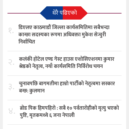
धेरै पढिएको
१.
डिएलए काठमाडौं जिल्ला कार्यसमितिमा सबैभन्दा
कान्छा सदस्यका रूपमा अधिवक्ता मुकेश सेन्चुरी
निर्वाचित
२.
कलंकी होटेल एण्ड गेस्ट हाउस एशोसिएशनमा कुमार
श्रेष्ठको नेतृत्व, नयाँ कार्यसमिति निर्विरोध चयन
३.
चुनावपछि बागमतीमा हाम्राे पार्टीको नेतृत्वमा सरकार
बन्छ: कुलमान
४.
ब्रोड पिक हिमपहिरो : सबै १० पर्वतारोहीको मृत्यु भएको
पुष्टि, मृतकमध्ये ६ जना नेपाली