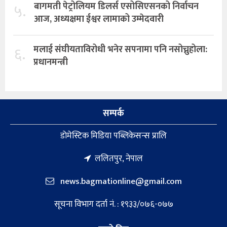
५.
बागमती पेट्रोलियम डिलर्स एसोसिएसनको निर्वाचन
आज, अध्यक्षमा ईश्वर लामाको उम्मेदवारी
६.
मलाई संघीयताविरोधी भनेर सपनामा पनि नसोच्नुहोला:
प्रधानमन्त्री
सम्पर्क
डाेमेस्टिक मिडिया पब्लिकेसन्स प्रालि
ललितपुर, नेपाल
news.bagmationline@gmail.com
सूचना विभाग दर्ता नं. : १९३३/०७६-०७७